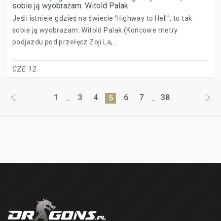
sobie ją wyobrażam: Witold Palak
Jeśli istnieje gdzieś na świecie 'Highway to Hell", to tak
sobie ją wyobrażam: Witold Palak (Końcowe metry
podjazdu pod przełęcz Zoji La,...
CZE 12
1
3
4
6
7
38
..
5
..