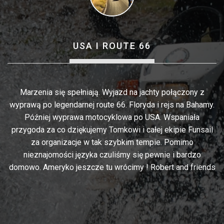
USA I ROUTE 66
o
Marzenia się spełniają. Wyjazd na jachty połączony z
.
wyprawą po legendarnej route 66. Floryda i rejs na Bahamy.
O
''
Później wyprawa motocyklowa po USA. Wspaniała
przygoda za co dziękujemy Tomkowi i całej ekipie Funsail
P
la
za organizacje w tak szybkim tempie. Pomimo
f
nieznajomości języka czuliśmy się pewnie i bardzo
domowo. Ameryko jeszcze tu wrócimy ! Robert and friends
p
s