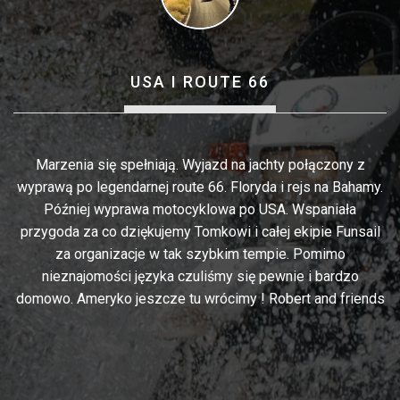
USA I ROUTE 66
o
Marzenia się spełniają. Wyjazd na jachty połączony z
.
wyprawą po legendarnej route 66. Floryda i rejs na Bahamy.
O
''
Później wyprawa motocyklowa po USA. Wspaniała
przygoda za co dziękujemy Tomkowi i całej ekipie Funsail
P
la
za organizacje w tak szybkim tempie. Pomimo
f
nieznajomości języka czuliśmy się pewnie i bardzo
domowo. Ameryko jeszcze tu wrócimy ! Robert and friends
p
s