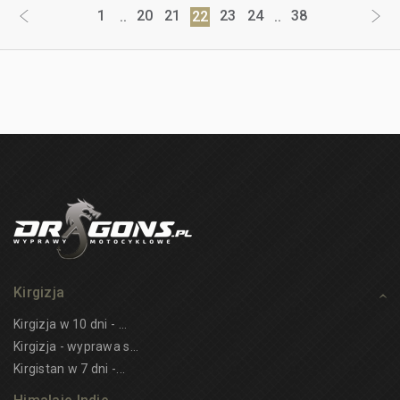
1
20
21
23
24
38
..
22
..
Kirgizja
Kirgizja w 10 dni - ...
Kirgizja - wyprawa s...
Kirgistan w 7 dni -...