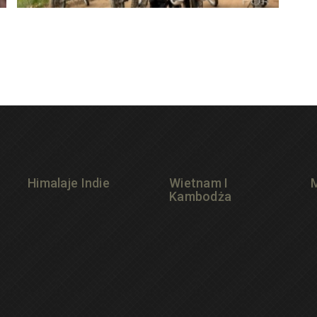
Himalaje Indie
Wietnam I
Kambodża