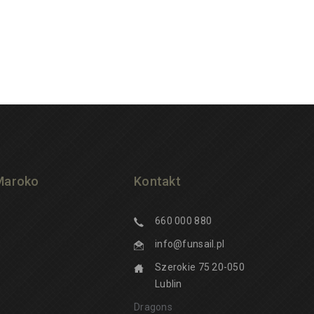
Maroko
Kontakt
660 000 880
info@funsail.pl
Szerokie 75 20-050
Lublin
Dragons