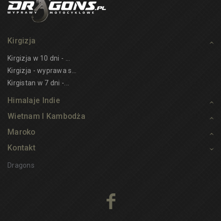
Kirgizja
Kirgizja w 10 dni - ...
Kirgizja - wyprawa s...
Kirgistan w 7 dni -...
Himalaje Indie
Wietnam I Kambodża
Maroko
Kontakt
Dragons