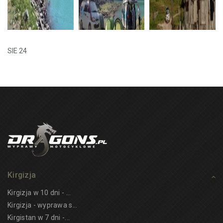
SIE 24
Kirgizja
Kirgizja w 10 dni - ...
Kirgizja - wyprawa s...
Kirgistan w 7 dni -...