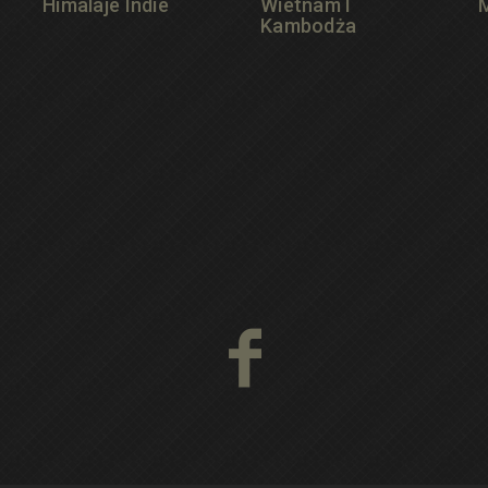
Himalaje Indie
Wietnam I
Kambodża