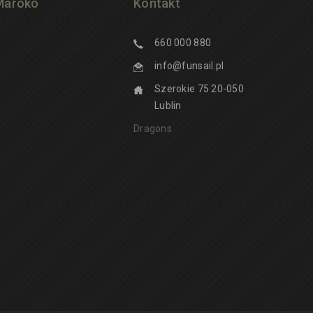
Maroko
Kontakt
660 000 880
info@funsail.pl
Szerokie 75 20-050
Lublin
Dragons