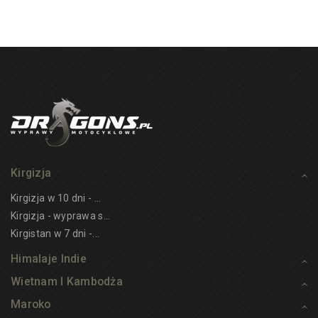
Kirgizja
Kirgizja w 10 dni - ...
Kirgizja - wyprawa s...
Kirgistan w 7 dni -...
Himalaje Indie
Wietnam I Kambodża
Maroko