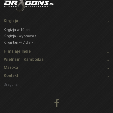
Kirgizja
Kirgizja w 10 dni - ...
Kirgizja - wyprawa s...
Kirgistan w 7 dni -...
Himalaje Indie
Wietnam I Kambodża
Maroko
Kontakt
Dragons