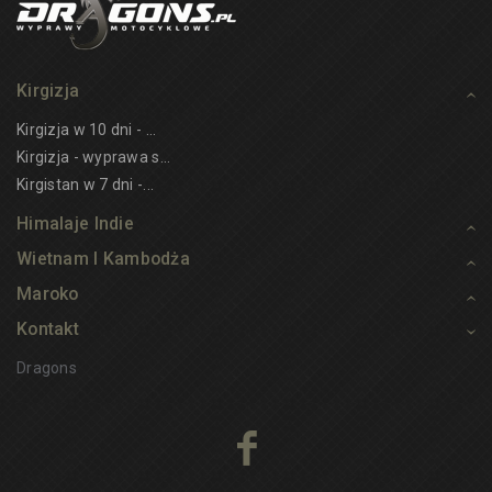
Kirgizja
Kirgizja w 10 dni - ...
Kirgizja - wyprawa s...
Kirgistan w 7 dni -...
Himalaje Indie
Wietnam I Kambodża
Maroko
Kontakt
Dragons