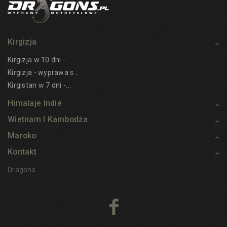
Kirgizja
Kirgizja w 10 dni - ...
Kirgizja - wyprawa s...
Kirgistan w 7 dni -...
Himalaje Indie
Wietnam I Kambodża
Maroko
Kontakt
Dragons