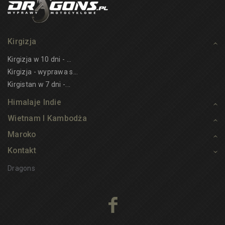
Kirgizja
Kirgizja w 10 dni - ...
Kirgizja - wyprawa s...
Kirgistan w 7 dni -...
Himalaje Indie
Wietnam I Kambodża
Maroko
Kontakt
Dragons