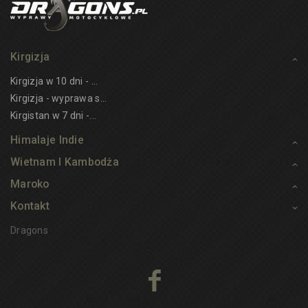
Kirgizja
Kirgizja w 10 dni - ...
Kirgizja - wyprawa s...
Kirgistan w 7 dni -...
Himalaje Indie
Wietnam I Kambodża
Maroko
Kontakt
Dragons