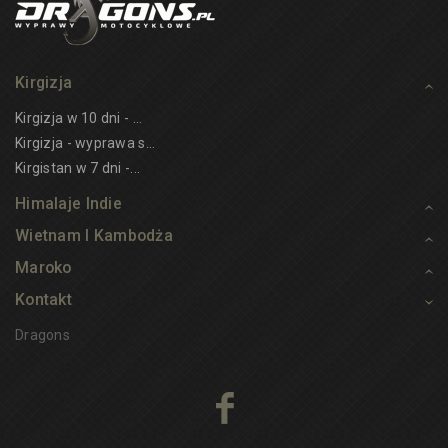
Kirgizja
Kirgizja w 10 dni - ...
Kirgizja - wyprawa s...
Kirgistan w 7 dni -...
Himalaje Indie
Wietnam I Kambodża
Maroko
Kontakt
Dragons