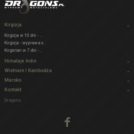
Kirgizja
Kirgizja w 10 dni - ...
Kirgizja - wyprawa s...
Kirgistan w 7 dni -...
Himalaje Indie
Wietnam I Kambodża
Maroko
Kontakt
Dragons