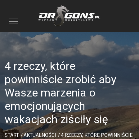
Toggle
navigation
4 rzeczy, które
powinniście zrobić aby
Wasze marzenia o
emocjonujących
wakacjach ziściły się
START
AKTUALNOŚCI
4 RZECZY, KTÓRE POWINNIŚCIE